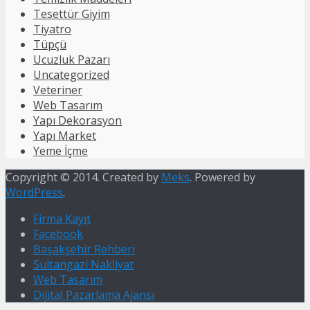
Tesettür Giyim
Tiyatro
Tüpçü
Ucuzluk Pazarı
Uncategorized
Veteriner
Web Tasarım
Yapı Dekorasyon
Yapı Market
Yeme İçme
Copyright © 2014. Created by
Meks
. Powered by
WordPress
.
Firma Kayıt
Facebook
Başakşehir Rehberi
Sultangazi Nakliyat
Web Tasarım
Dijital Pazarlama Ajansı