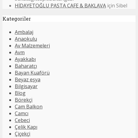
HİDAYETOĞLU PASTA CAFE & BAKLAVA
için
Sibel
Kategoriler
Ambalaj
Anaokulu
Av Malzemeleri
Avm
Ayakkabı
Baharatçı
Bayan Kuaförü
Beyaz eşya
Bilgisayar
Blog
Börekçi
Cam Balkon
Camcı
Cebeci
Çelik Kapı
Çiçekçi