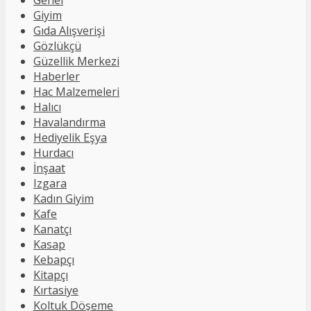
Giyim
Gıda Alışverişi
Gözlükçü
Güzellik Merkezi
Haberler
Hac Malzemeleri
Halıcı
Havalandırma
Hediyelik Eşya
Hurdacı
İnşaat
Izgara
Kadın Giyim
Kafe
Kanatçı
Kasap
Kebapçı
Kitapçı
Kırtasiye
Koltuk Döşeme