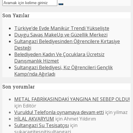
Son Yazılar
Türkiye’de Evde Manikür Trendi Yükselişte
Duygu Savaş MakeUp ve Güzellik Merkezi
Sultangazi Belediyesinden Öğrencilere Kırtasiye
Desteği
Belediyeden Kadın Ve Çocuklara Ücretsiz
Danışmanlık Hizmet
Sultangazi Belediyesi, Kız Öğrencileri Gençlik
Kampı’nda Ağırladı
Son yorumlar
METAL FABRİKASINDAKİ YANGINA NE SEBEP OLDU!
için
Editör
Vuruldu! Telefonla oynamaya devam etti
için
yilmaz
HİLAL AKVARYUM
için
Ahmet Yıldırım
Sultangazi Su Tesisatçısı
için
sukacagitespitisultangazi