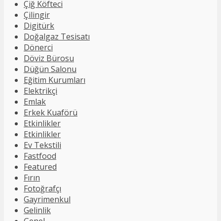
Çiğ Köfteci
Çilingir
Digitürk
Doğalgaz Tesisatı
Dönerci
Döviz Bürosu
Düğün Salonu
Eğitim Kurumları
Elektrikçi
Emlak
Erkek Kuaförü
Etkinlikler
Etkinlikler
Ev Tekstili
Fastfood
Featured
Fırın
Fotoğrafçı
Gayrimenkul
Gelinlik
Genel