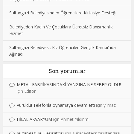
Sultangazi Belediyesinden Öğrencilere Kırtasiye Desteği
Belediyeden Kadın Ve Çocuklara Ücretsiz Danışmanlık
Hizmet
Sultangazi Belediyesi, Kız Öğrencileri Gençlik Kampı’nda
Ağırladı
Son yorumlar
METAL FABRİKASINDAKİ YANGINA NE SEBEP OLDU!
için
Editör
Vuruldu! Telefonla oynamaya devam etti
için
yilmaz
HİLAL AKVARYUM
için
Ahmet Yıldırım
Sultangazi Su Tesisatçısı
için
sukacagitespitisultangazi