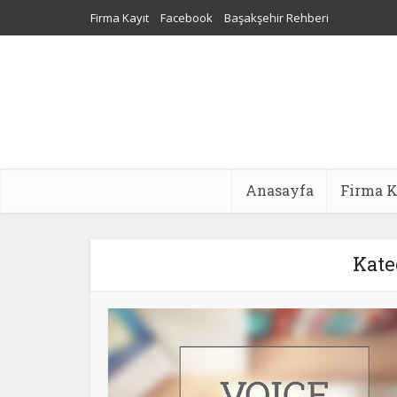
Firma Kayıt
Facebook
Başakşehir Rehberi
Sultangazi Nakliyat
Web Tasarım
Dijital Pazarlama Aj
Anasayfa
Firma K
Kate