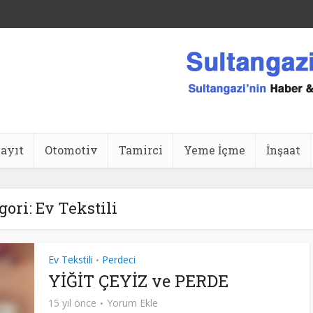
ansı
ayıt
Otomotiv
Tamirci
Yeme İçme
İnşaat
gori: Ev Tekstili
Ev Tekstili
Perdeci
•
YİĞİT ÇEYİZ ve PERDE
15 yıl önce
Yorum Ekle