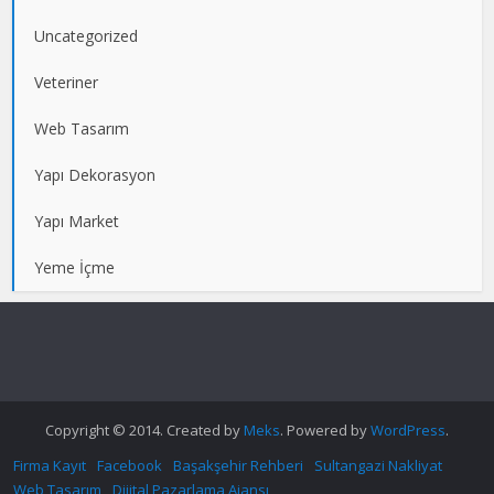
Uncategorized
Veteriner
Web Tasarım
Yapı Dekorasyon
Yapı Market
Yeme İçme
Copyright © 2014. Created by
Meks
. Powered by
WordPress
.
Firma Kayıt
Facebook
Başakşehir Rehberi
Sultangazi Nakliyat
Web Tasarım
Dijital Pazarlama Ajansı