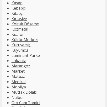
Kasap
Kebapçı
Kitapçı
Kırtasiye
Koltuk Döşeme
Kozmetik
Kuaför
Kültür Merkezi
Kuruyemiş
Kuyumcu
Laminant Parke
Lokanta
Marangoz
Market
Matbaa
Medikal
Mobilya
Mutfak Dolabı
Nalbur
Oto Cam Tamiri