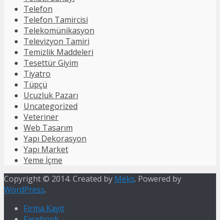
Telefon
Telefon Tamircisi
Telekomünikasyon
Televizyon Tamiri
Temizlik Maddeleri
Tesettür Giyim
Tiyatro
Tüpçü
Ucuzluk Pazarı
Uncategorized
Veteriner
Web Tasarım
Yapı Dekorasyon
Yapı Market
Yeme İçme
Copyright © 2014. Created by
Meks
. Powered by
WordPress
.
Firma Kayıt
Facebook