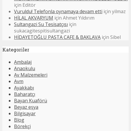
için
Editör
Vuruldu! Telefonla oynamaya devam etti
için
yilmaz
HİLAL AKVARYUM
için
Ahmet Yıldırım
Sultangazi Su Tesisatçısı
için
sukacagitespitisultangazi
HİDAYETOĞLU PASTA CAFE & BAKLAVA
için
Sibel
Kategoriler
Ambalaj
Anaokulu
Av Malzemeleri
Avm
Ayakkabı
Baharatçı
Bayan Kuaförü
Beyaz eşya
Bilgisayar
Blog
Börekçi