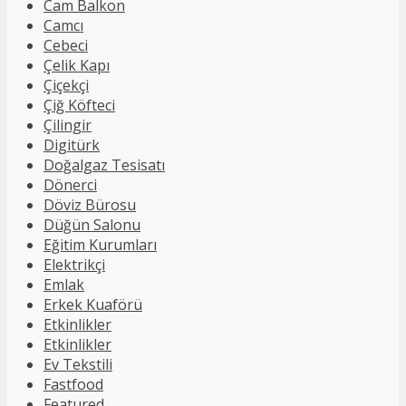
Cam Balkon
Camcı
Cebeci
Çelik Kapı
Çiçekçi
Çiğ Köfteci
Çilingir
Digitürk
Doğalgaz Tesisatı
Dönerci
Döviz Bürosu
Düğün Salonu
Eğitim Kurumları
Elektrikçi
Emlak
Erkek Kuaförü
Etkinlikler
Etkinlikler
Ev Tekstili
Fastfood
Featured