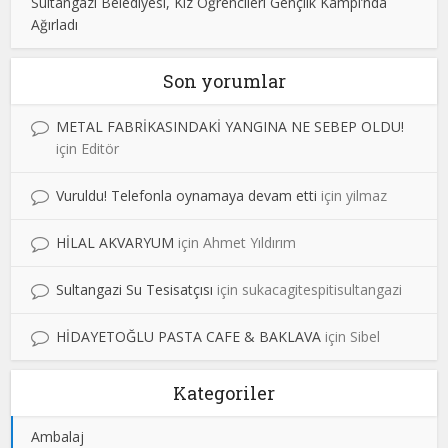
Sultangazi Belediyesi, Kız Öğrencileri Gençlik Kampı’nda
Ağırladı
Son yorumlar
METAL FABRİKASINDAKİ YANGINA NE SEBEP OLDU!
için
Editör
Vuruldu! Telefonla oynamaya devam etti
için
yilmaz
HİLAL AKVARYUM
için
Ahmet Yıldırım
Sultangazi Su Tesisatçısı
için
sukacagitespitisultangazi
HİDAYETOĞLU PASTA CAFE & BAKLAVA
için
Sibel
Kategoriler
Ambalaj