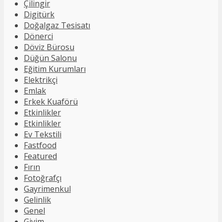
Çilingir
Digitürk
Doğalgaz Tesisatı
Dönerci
Döviz Bürosu
Düğün Salonu
Eğitim Kurumları
Elektrikçi
Emlak
Erkek Kuaförü
Etkinlikler
Etkinlikler
Ev Tekstili
Fastfood
Featured
Fırın
Fotoğrafçı
Gayrimenkul
Gelinlik
Genel
Giyim