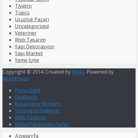
Tiyatro
Tüpçü
Ucuzluk Pazarı
Uncategorized
Veteriner
Web Tasarım
Yapı Dekorasyon
Yapı Market
Yeme İçme
Copyright © 2014. Created by
Meks
. Powered by
WordPress
.
Firma Kayıt
Facebook
Başakşehir Rehberi
Sultangazi Nakliyat
Web Tasarım
Dijital Pazarlama Ajansı
Anasayfa