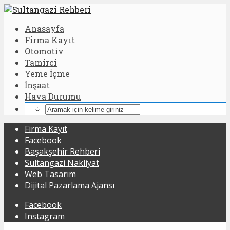
Anasayfa
Firma Kayıt
Otomotiv
Tamirci
Yeme İçme
İnşaat
Hava Durumu
Firma Kayıt
Facebook
Başakşehir Rehberi
Sultangazi Nakliyat
Web Tasarım
Dijital Pazarlama Ajansı
Facebook
Instagram