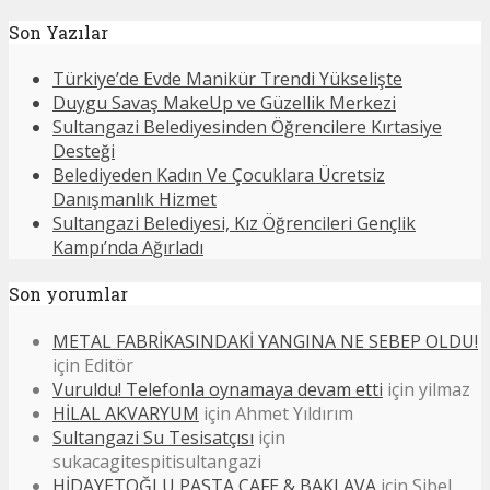
Son Yazılar
Türkiye’de Evde Manikür Trendi Yükselişte
Duygu Savaş MakeUp ve Güzellik Merkezi
Sultangazi Belediyesinden Öğrencilere Kırtasiye
Desteği
Belediyeden Kadın Ve Çocuklara Ücretsiz
Danışmanlık Hizmet
Sultangazi Belediyesi, Kız Öğrencileri Gençlik
Kampı’nda Ağırladı
Son yorumlar
METAL FABRİKASINDAKİ YANGINA NE SEBEP OLDU!
için
Editör
Vuruldu! Telefonla oynamaya devam etti
için
yilmaz
HİLAL AKVARYUM
için
Ahmet Yıldırım
Sultangazi Su Tesisatçısı
için
sukacagitespitisultangazi
HİDAYETOĞLU PASTA CAFE & BAKLAVA
için
Sibel