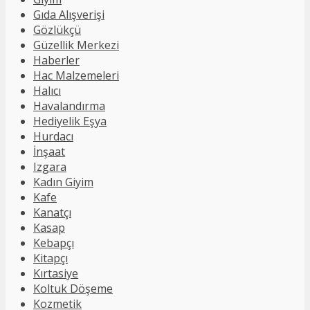
Gıda Alışverişi
Gözlükçü
Güzellik Merkezi
Haberler
Hac Malzemeleri
Halıcı
Havalandırma
Hediyelik Eşya
Hurdacı
İnşaat
Izgara
Kadın Giyim
Kafe
Kanatçı
Kasap
Kebapçı
Kitapçı
Kırtasiye
Koltuk Döşeme
Kozmetik