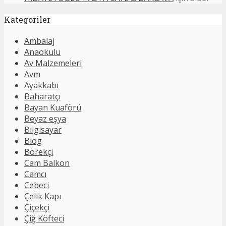
Kategoriler
Ambalaj
Anaokulu
Av Malzemeleri
Avm
Ayakkabı
Baharatçı
Bayan Kuaförü
Beyaz eşya
Bilgisayar
Blog
Börekçi
Cam Balkon
Camcı
Cebeci
Çelik Kapı
Çiçekçi
Çiğ Köfteci