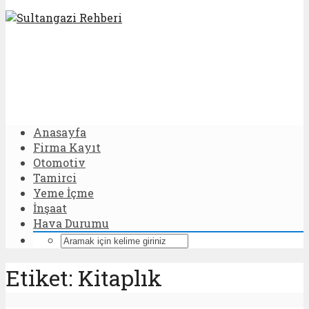
Anasayfa
Firma Kayıt
Otomotiv
Tamirci
Yeme İçme
İnşaat
Hava Durumu
Etiket: Kitaplık