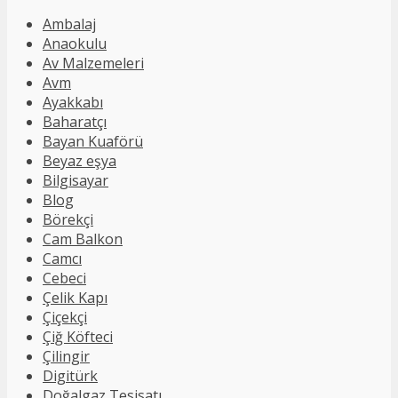
Ambalaj
Anaokulu
Av Malzemeleri
Avm
Ayakkabı
Baharatçı
Bayan Kuaförü
Beyaz eşya
Bilgisayar
Blog
Börekçi
Cam Balkon
Camcı
Cebeci
Çelik Kapı
Çiçekçi
Çiğ Köfteci
Çilingir
Digitürk
Doğalgaz Tesisatı