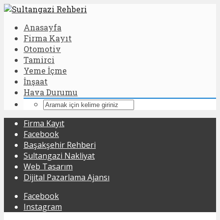
Anasayfa
Firma Kayıt
Otomotiv
Tamirci
Yeme İçme
İnşaat
Hava Durumu
Firma Kayıt
Facebook
Başakşehir Rehberi
Sultangazi Nakliyat
Web Tasarım
Dijital Pazarlama Ajansı
Facebook
Instagram