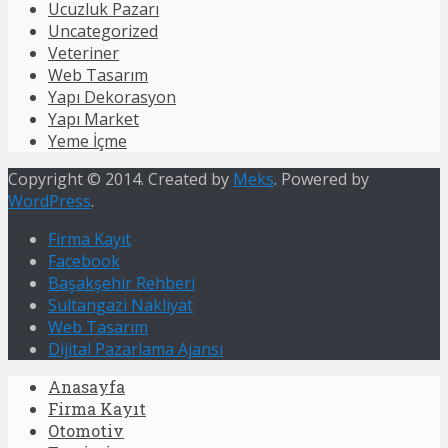
Ucuzluk Pazarı
Uncategorized
Veteriner
Web Tasarım
Yapı Dekorasyon
Yapı Market
Yeme İçme
Copyright © 2014. Created by
Meks
. Powered by
WordPress
.
Firma Kayıt
Facebook
Başakşehir Rehberi
Sultangazi Nakliyat
Web Tasarım
Dijital Pazarlama Ajansı
Anasayfa
Firma Kayıt
Otomotiv