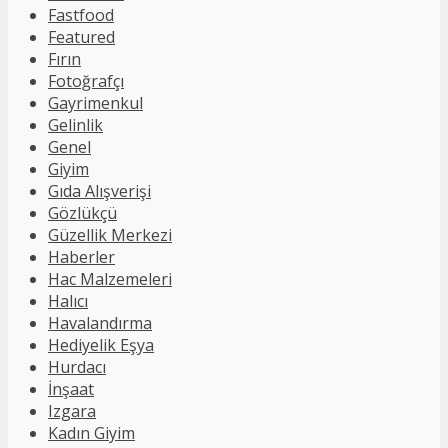
Fastfood
Featured
Fırın
Fotoğrafçı
Gayrimenkul
Gelinlik
Genel
Giyim
Gıda Alışverişi
Gözlükçü
Güzellik Merkezi
Haberler
Hac Malzemeleri
Halıcı
Havalandırma
Hediyelik Eşya
Hurdacı
İnşaat
Izgara
Kadın Giyim