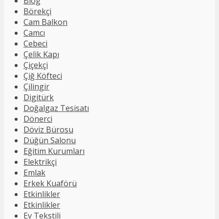
Blog
Börekçi
Cam Balkon
Camcı
Cebeci
Çelik Kapı
Çiçekçi
Çiğ Köfteci
Çilingir
Digitürk
Doğalgaz Tesisatı
Dönerci
Döviz Bürosu
Düğün Salonu
Eğitim Kurumları
Elektrikçi
Emlak
Erkek Kuaförü
Etkinlikler
Etkinlikler
Ev Tekstili