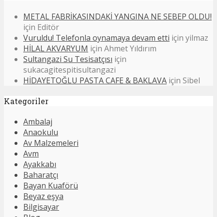
METAL FABRİKASINDAKİ YANGINA NE SEBEP OLDU!
için
Editör
Vuruldu! Telefonla oynamaya devam etti
için
yilmaz
HİLAL AKVARYUM
için
Ahmet Yıldırım
Sultangazi Su Tesisatçısı
için
sukacagitespitisultangazi
HİDAYETOĞLU PASTA CAFE & BAKLAVA
için
Sibel
Kategoriler
Ambalaj
Anaokulu
Av Malzemeleri
Avm
Ayakkabı
Baharatçı
Bayan Kuaförü
Beyaz eşya
Bilgisayar