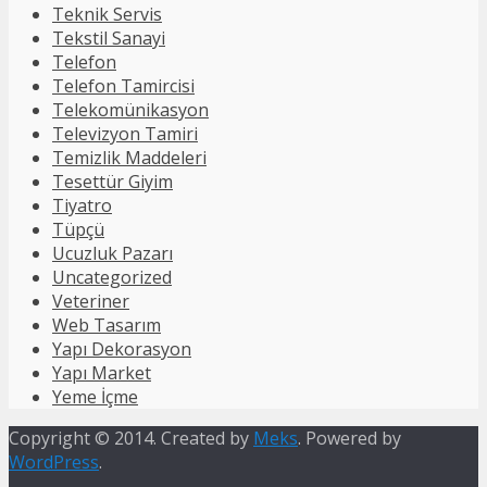
Teknik Servis
Tekstil Sanayi
Telefon
Telefon Tamircisi
Telekomünikasyon
Televizyon Tamiri
Temizlik Maddeleri
Tesettür Giyim
Tiyatro
Tüpçü
Ucuzluk Pazarı
Uncategorized
Veteriner
Web Tasarım
Yapı Dekorasyon
Yapı Market
Yeme İçme
Copyright © 2014. Created by
Meks
. Powered by
WordPress
.