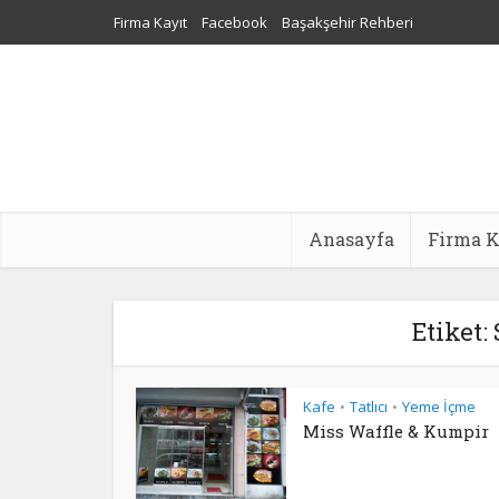
Firma Kayıt
Facebook
Başakşehir Rehberi
Sultangazi Nakliyat
Web Tasarım
Dijital Pazarlama Aj
Anasayfa
Firma K
Etiket:
Kafe
Tatlıcı
Yeme İçme
•
•
Miss Waffle & Kumpir