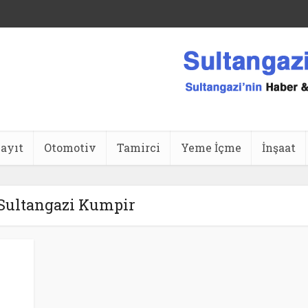
ansı
ayıt
Otomotiv
Tamirci
Yeme İçme
İnşaat
 Sultangazi Kumpir