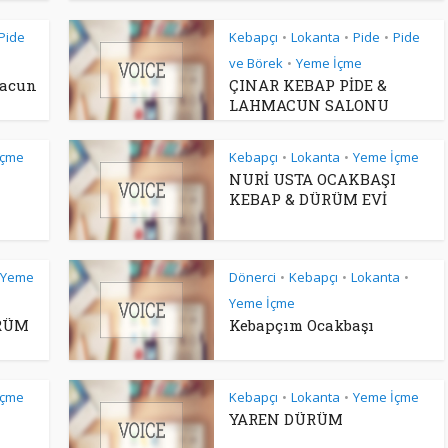
Pide
Kebapçı
Lokanta
Pide
Pide
•
•
•
ve Börek
Yeme İçme
•
macun
ÇINAR KEBAP PİDE &
LAHMACUN SALONU
İçme
Kebapçı
Lokanta
Yeme İçme
•
•
NURİ USTA OCAKBAŞI
KEBAP & DÜRÜM EVİ
Yeme
Dönerci
Kebapçı
Lokanta
•
•
•
Yeme İçme
RÜM
Kebapçım Ocakbaşı
İçme
Kebapçı
Lokanta
Yeme İçme
•
•
YAREN DÜRÜM