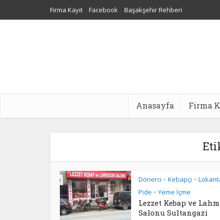
Firma Kayıt
Facebook
Başakşehir Rehberi
Sultangazi Nakliyat
Web Tasarım
Dijital Pazarlama Aj
Anasayfa
Firma K
Eti
Dönerci
Kebapçı
Lokant
•
•
Pide
Yeme İçme
•
Lezzet Kebap ve Lah
Salonu Sultangazi