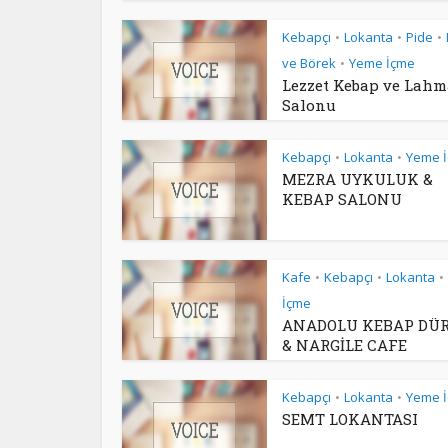
Kebapçı
Lokanta
Pide
•
•
•
ve Börek
Yeme İçme
•
Lezzet Kebap ve Lah
Salonu
Kebapçı
Lokanta
Yeme 
•
•
MEZRA UYKULUK &
KEBAP SALONU
Kafe
Kebapçı
Lokanta
•
•
•
İçme
ANADOLU KEBAP DÜ
& NARGİLE CAFE
Kebapçı
Lokanta
Yeme 
•
•
SEMT LOKANTASI