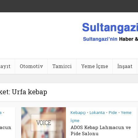
ansı
ayıt
Otomotiv
Tamirci
Yeme İçme
İnşaat
ket: Urfa kebap
a
Kebapçı
Lokanta
Pide
Yeme
•
•
•
•
İçme
macun
ADOS Kebap Lahmacun ve
Pide Salonu