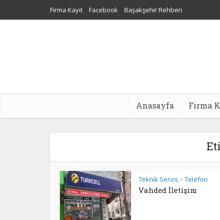
Firma Kayıt
Facebook
Başakşehir Rehberi
Sultangazi Nakliyat
Web Tasarım
Dijital Pazarlama Aj
Anasayfa
Firma K
Et
Teknik Servis
Telefon
•
Vahded İletişim