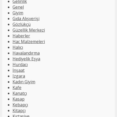
Gelinlik
Genel
Giyim
Gıda Alışverişi
Gözlükçü
Güzellik Merkezi
Haberler
Hac Malzemeleri
Halıcı
Havalandırma
Hediyelik Eşya
Hurdacı
İnşaat
Izgara
Kadın Giyim
Kafe
Kanatçı
Kasap
Kebapçı
Kitapçı
Kırtasiye