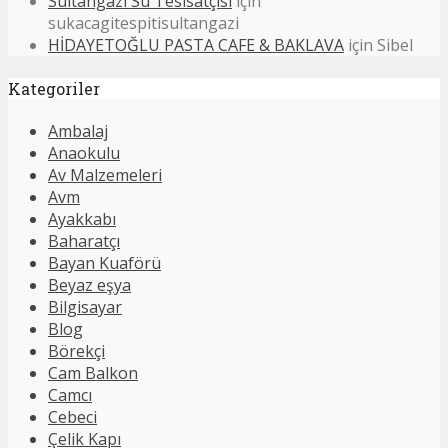
Sultangazi Su Tesisatçısı
için
sukacagitespitisultangazi
HİDAYETOĞLU PASTA CAFE & BAKLAVA
için
Sibel
Kategoriler
Ambalaj
Anaokulu
Av Malzemeleri
Avm
Ayakkabı
Baharatçı
Bayan Kuaförü
Beyaz eşya
Bilgisayar
Blog
Börekçi
Cam Balkon
Camcı
Cebeci
Çelik Kapı