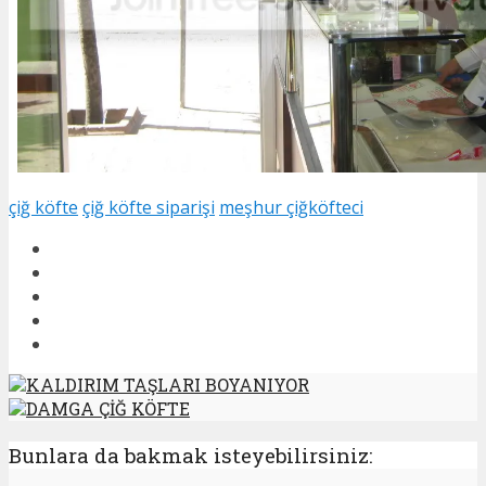
çiğ köfte
çiğ köfte siparişi
meşhur çiğköfteci
KALDIRIM TAŞLARI BOYANIYOR
DAMGA ÇİĞ KÖFTE
Bunlara da bakmak isteyebilirsiniz: