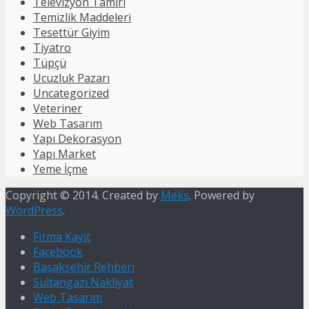
Televizyon Tamiri
Temizlik Maddeleri
Tesettür Giyim
Tiyatro
Tüpçü
Ucuzluk Pazarı
Uncategorized
Veteriner
Web Tasarım
Yapı Dekorasyon
Yapı Market
Yeme İçme
Copyright © 2014. Created by
Meks
. Powered by
WordPress
.
Firma Kayıt
Facebook
Başakşehir Rehberi
Sultangazi Nakliyat
Web Tasarım