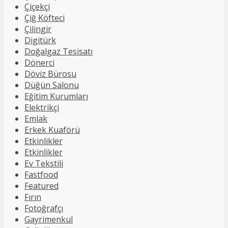
Çiçekçi
Çiğ Köfteci
Çilingir
Digitürk
Doğalgaz Tesisatı
Dönerci
Döviz Bürosu
Düğün Salonu
Eğitim Kurumları
Elektrikçi
Emlak
Erkek Kuaförü
Etkinlikler
Etkinlikler
Ev Tekstili
Fastfood
Featured
Fırın
Fotoğrafçı
Gayrimenkul