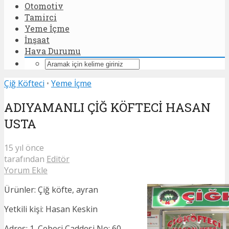
Otomotiv
Tamirci
Yeme İçme
İnşaat
Hava Durumu
Çiğ Köfteci
•
Yeme İçme
ADIYAMANLI ÇİĞ KÖFTECİ HASAN
USTA
15 yıl önce
tarafından
Editör
Yorum Ekle
Ürünler: Çiğ köfte, ayran
Yetkili kişi: Hasan Keskin
Adres: 1. Cebeci Caddesi No: 60