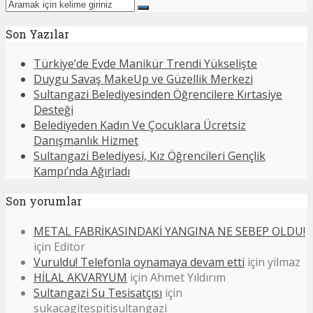
Son Yazılar
Türkiye’de Evde Manikür Trendi Yükselişte
Duygu Savaş MakeUp ve Güzellik Merkezi
Sultangazi Belediyesinden Öğrencilere Kırtasiye
Desteği
Belediyeden Kadın Ve Çocuklara Ücretsiz
Danışmanlık Hizmet
Sultangazi Belediyesi, Kız Öğrencileri Gençlik
Kampı’nda Ağırladı
Son yorumlar
METAL FABRİKASINDAKİ YANGINA NE SEBEP OLDU!
için
Editör
Vuruldu! Telefonla oynamaya devam etti
için
yilmaz
HİLAL AKVARYUM
için
Ahmet Yıldırım
Sultangazi Su Tesisatçısı
için
sukacagitespitisultangazi