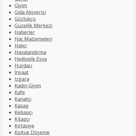
Giyim
Gıda Alışverişi
Gözlükçü
Güzellik Merkezi
Haberler
Hac Malzemeleri
Halıcı
Havalandırma
Hediyelik Eşya
Hurdacı
İnşaat
Izgara
Kadın Giyim
Kafe
Kanatçı
Kasap
Kebapçı
Kitapçı
Kırtasiye
Koltuk Döşeme