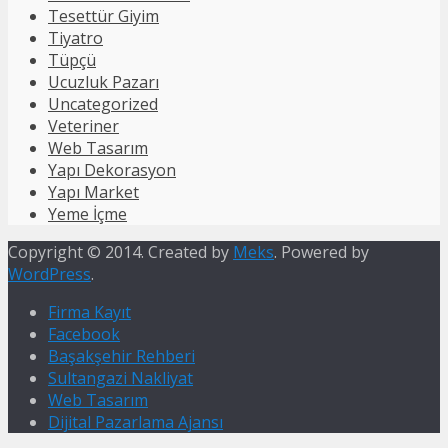
Tesettür Giyim
Tiyatro
Tüpçü
Ucuzluk Pazarı
Uncategorized
Veteriner
Web Tasarım
Yapı Dekorasyon
Yapı Market
Yeme İçme
Copyright © 2014. Created by
Meks
. Powered by
WordPress
.
Firma Kayıt
Facebook
Başakşehir Rehberi
Sultangazi Nakliyat
Web Tasarım
Dijital Pazarlama Ajansı