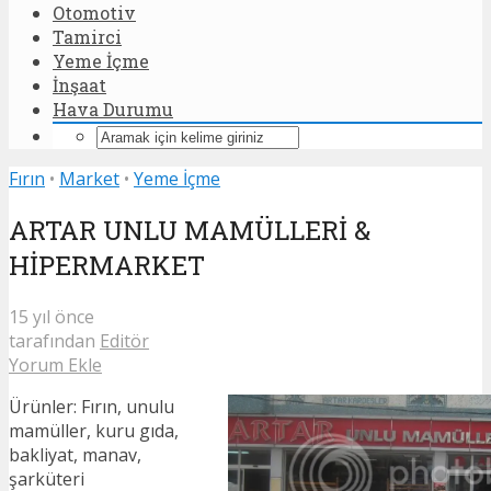
Otomotiv
Tamirci
Yeme İçme
İnşaat
Hava Durumu
Fırın
•
Market
•
Yeme İçme
ARTAR UNLU MAMÜLLERİ &
HİPERMARKET
15 yıl önce
tarafından
Editör
Yorum Ekle
Ürünler: Fırın, unulu
mamüller, kuru gıda,
bakliyat, manav,
şarküteri