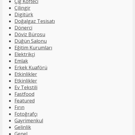
Çiğ Köfteci
Çilingir
Digitürk
Doğalgaz Tesisatı
Dönerci
Döviz Bürosu
Düğün Salonu
Eğitim Kurumları
Elektrikçi
Emlak
Erkek Kuaförü
Etkinlikler
Etkinlikler
Ev Tekstili
Fastfood
Featured
Fırın
Fotoğrafçı
Gayrimenkul
Gelinlik
Genel