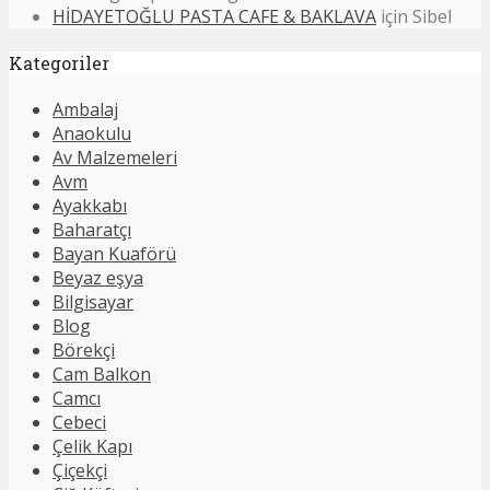
HİDAYETOĞLU PASTA CAFE & BAKLAVA
için
Sibel
Kategoriler
Ambalaj
Anaokulu
Av Malzemeleri
Avm
Ayakkabı
Baharatçı
Bayan Kuaförü
Beyaz eşya
Bilgisayar
Blog
Börekçi
Cam Balkon
Camcı
Cebeci
Çelik Kapı
Çiçekçi