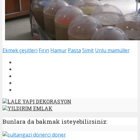
Ekmek çeşitleri
Fırın
Hamur
Pasta
Simit
Unlu mamüller
LALE YAPI DEKORASYON
YILDIRIM EMLAK
Bunlara da bakmak isteyebilirsiniz: