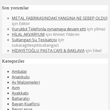
Son yorumlar
METAL FABRİKASINDAKİ YANGINA NE SEBEP OLDU!
için
Editör
Vuruldu! Telefonla oynamaya devam etti
için
yilmaz
HİLAL AKVARYUM
için
Ahmet Yıldırım
Sultangazi Su Tesisatçısı
için
sukacagitespitisultangazi
HİDAYETOĞLU PASTA CAFE & BAKLAVA
için
Sibel
Kategoriler
Ambalaj
Anaokulu
Av Malzemeleri
Avm
Ayakkabı
Baharatçı
Bayan Kuaförü
Beyaz eşya