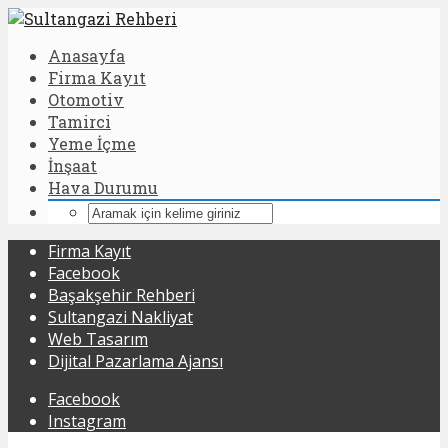
Anasayfa
Firma Kayıt
Otomotiv
Tamirci
Yeme İçme
İnşaat
Hava Durumu
Firma Kayıt
Facebook
Başakşehir Rehberi
Sultangazi Nakliyat
Web Tasarım
Dijital Pazarlama Ajansı
Facebook
Instagram