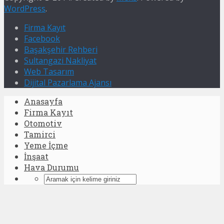
WordPress
.
Firma Kayıt
Facebook
Başakşehir Rehberi
Sultangazi Nakliyat
Web Tasarım
Dijital Pazarlama Ajansı
Anasayfa
Firma Kayıt
Otomotiv
Tamirci
Yeme İçme
İnşaat
Hava Durumu