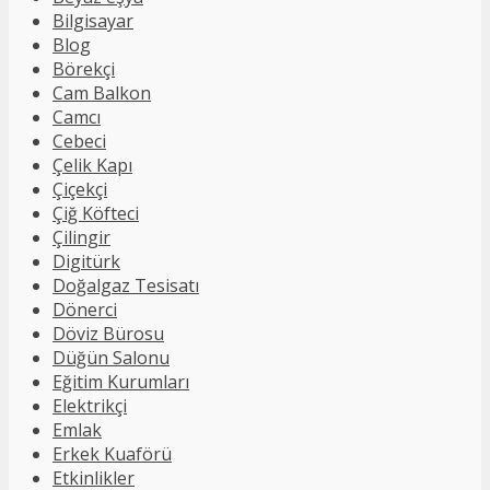
Bilgisayar
Blog
Börekçi
Cam Balkon
Camcı
Cebeci
Çelik Kapı
Çiçekçi
Çiğ Köfteci
Çilingir
Digitürk
Doğalgaz Tesisatı
Dönerci
Döviz Bürosu
Düğün Salonu
Eğitim Kurumları
Elektrikçi
Emlak
Erkek Kuaförü
Etkinlikler