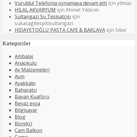
Vuruldu! Telefonla oynamaya devam etti
için
yilmaz
HİLAL AKVARYUM
için
Ahmet Yıldırım
Sultangazi Su Tesisatçısı
için
sukacagitespitisultangazi
HİDAYETOĞLU PASTA CAFE & BAKLAVA
için
Sibel
Kategoriler
Ambalaj
Anaokulu
Av Malzemeleri
Avm
Ayakkabı
Baharatçı
Bayan Kuaförü
Beyaz eşya
Bilgisayar
Blog
Börekçi
Cam Balkon
Camcı