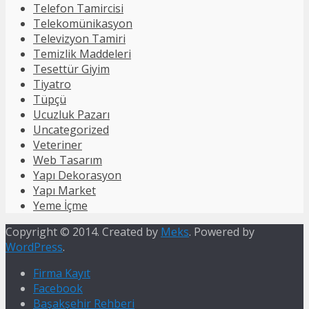
Telefon Tamircisi
Telekomünikasyon
Televizyon Tamiri
Temizlik Maddeleri
Tesettür Giyim
Tiyatro
Tüpçü
Ucuzluk Pazarı
Uncategorized
Veteriner
Web Tasarım
Yapı Dekorasyon
Yapı Market
Yeme İçme
Copyright © 2014. Created by
Meks
. Powered by
WordPress
.
Firma Kayıt
Facebook
Başakşehir Rehberi