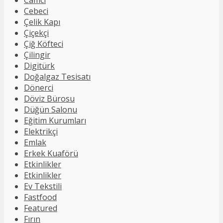
Cebeci
Çelik Kapı
Çiçekçi
Çiğ Köfteci
Çilingir
Digitürk
Doğalgaz Tesisatı
Dönerci
Döviz Bürosu
Düğün Salonu
Eğitim Kurumları
Elektrikçi
Emlak
Erkek Kuaförü
Etkinlikler
Etkinlikler
Ev Tekstili
Fastfood
Featured
Fırın