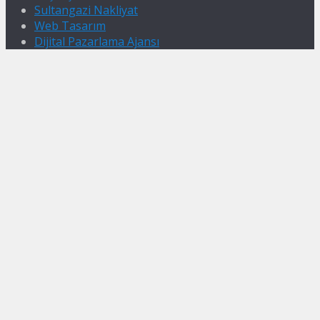
Sultangazi Nakliyat
Web Tasarım
Dijital Pazarlama Ajansı