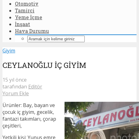
Otomotiv
Tamirci
Yeme İçme
İnşaat
Hava Durumu
Giyim
CEYLANOĞLU İÇ GİYİM
15 yıl önce
tarafından
Editör
Yorum Ekle
Ürünler: Bay, bayan ve
çocuk iç giyim, gecelik,
fantazi takımları, çorap
çeşitleri,
Yetkili kişi: Yunus emre