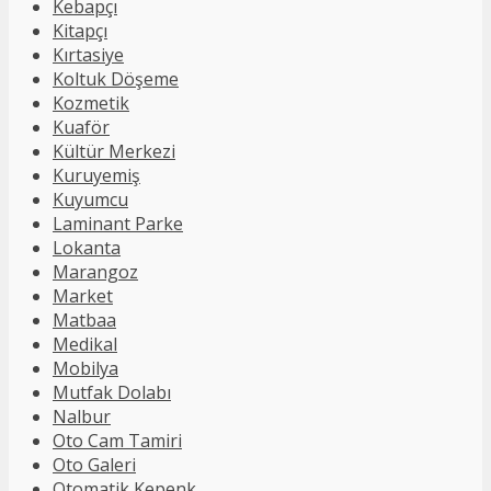
Kebapçı
Kitapçı
Kırtasiye
Koltuk Döşeme
Kozmetik
Kuaför
Kültür Merkezi
Kuruyemiş
Kuyumcu
Laminant Parke
Lokanta
Marangoz
Market
Matbaa
Medikal
Mobilya
Mutfak Dolabı
Nalbur
Oto Cam Tamiri
Oto Galeri
Otomatik Kepenk