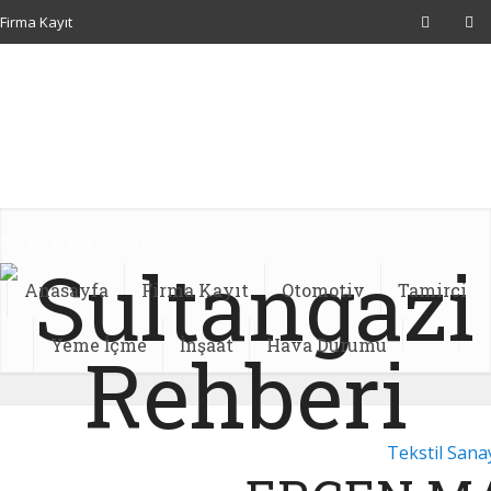
Firma Kayıt
Facebook
Başakşehir Rehberi
Sultangazi Nakliyat
Web Tasarım
Dijital Pazarlama Ajansı
Anasayfa
Firma Kayıt
Otomotiv
Tamirci
Yeme İçme
İnşaat
Hava Durumu
Tekstil Sana