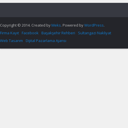
Copyright © 2014. Created by
Meks
. Powered by
WordPress
.
Firma Kayıt
Facebook
Başakşehir Rehberi
Sultangazi Nakliyat
Web Tasarım
Dijital Pazarlama Ajansı