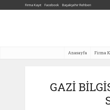
Firma Kayıt
Facebook
Başakşehir Rehberi
Sultangazi Nakliyat
Web Tasarım
Dijital Pazarlama Aj
Anasayfa
Firma K
GAZİ BİLG