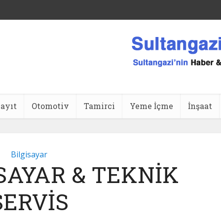
ansı
ayıt
Otomotiv
Tamirci
Yeme İçme
İnşaat
Bilgisayar
İSAYAR & TEKNİK
SERVİS