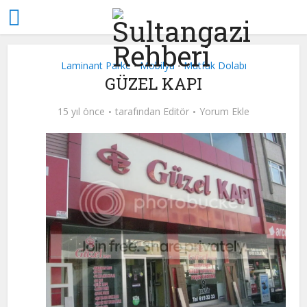
Laminant Parke
Mobilya
Mutfak Dolabı
•
•
GÜZEL KAPI
15 yıl önce
tarafından
Editör
Yorum Ekle