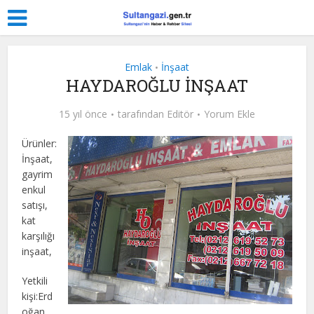
Emlak
İnşaat
•
HAYDAROĞLU İNŞAAT
15 yıl önce
tarafından
Editör
Yorum Ekle
Ürünler:
İnşaat,
gayrim
enkul
satışı,
kat
karşılığı
inşaat,
Yetkili
kişi:Erd
oğan