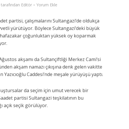
tarafından
Editör
Yorum Ekle
det partisi, çalışmalarını Sultangazi’de oldukça
vetli yürütüyor. Böylece Sultangazi’deki büyük
hafazakar çoğunluktan yüksek oy koparmak
yor.
Ağustos akşamı da Sultançiftliği Merkez Cami’si
nden akşam namazı çıkışına denk gelen vakitte
in Yazıcıoğlu Caddesi’nde meşale yürüyüşü yaptı.
uştursalar da seçim için umut verecek bir
adet partisi Sultangazi teşkilatının bu
ğı açık seçik görülüyor.