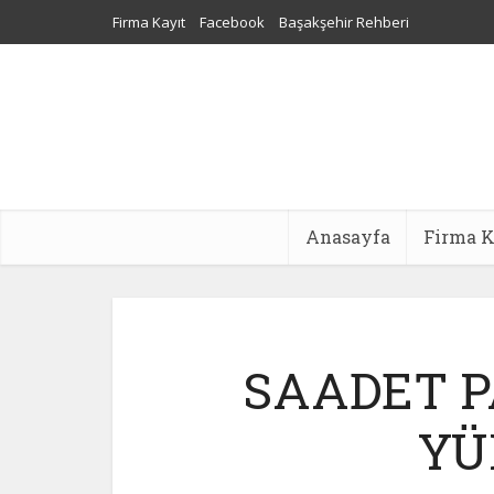
Firma Kayıt
Facebook
Başakşehir Rehberi
Sultangazi Nakliyat
Web Tasarım
Dijital Pazarlama Aj
Anasayfa
Firma K
SAADET P
YÜ