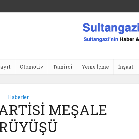
ansı
ayıt
Otomotiv
Tamirci
Yeme İçme
İnşaat
Haberler
ARTİSİ MEŞALE
RÜYÜŞÜ