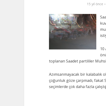
15 yıl önce
Saa
kuv
mu
isti
10 
önü
toplanan Saadet partililer Muhs
Azımsanmayacak bir kalabalık ol
çoğunluk göze çarpmadı, fakat Sa
seçimlerde çok daha fazla çalıştı