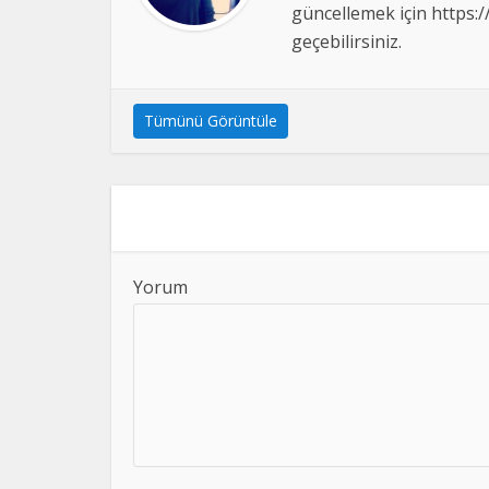
güncellemek için https:/
geçebilirsiniz.
Tümünü Görüntüle
Yorum