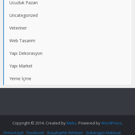
Ucuzluk Pazarı
Uncategorized
Veteriner
Web Tasarım
Yapı Dekorasyon
Yapı Market
Yeme İçme
Copyright © 2014. Created by
Meks
. Powered by
WordPress
.
Firma Kayıt
Facebook
Başakşehir Rehberi
Sultangazi Nakliyat