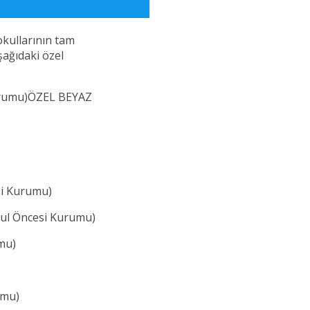
okullarının tam
aşağıdaki özel
urumu)ÖZEL BEYAZ
i Kurumu)
l Öncesi Kurumu)
mu)
umu)