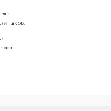
rumu)
el Türk Okul
u)
urumu)