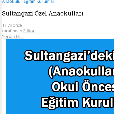
Anaokulu
•
Eğitim Kurumları
Sultangazi Özel Anaokulları
11 yıl önce
tarafından
Editör
Yorum Ekle