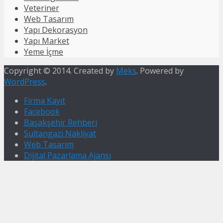
Veteriner
Web Tasarım
Yapı Dekorasyon
Yapı Market
Yeme İçme
Copyright © 2014. Created by
Meks
. Powered by
WordPress
.
Firma Kayıt
Facebook
Başakşehir Rehberi
Sultangazi Nakliyat
Web Tasarım
Dijital Pazarlama Ajansı