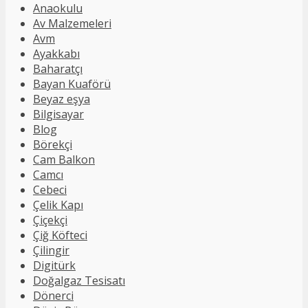
Anaokulu
Av Malzemeleri
Avm
Ayakkabı
Baharatçı
Bayan Kuaförü
Beyaz eşya
Bilgisayar
Blog
Börekçi
Cam Balkon
Camcı
Cebeci
Çelik Kapı
Çiçekçi
Çiğ Köfteci
Çilingir
Digitürk
Doğalgaz Tesisatı
Dönerci