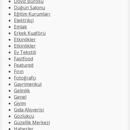
Döviz Bürosu
Düğün Salonu
Eğitim Kurumları
Elektrikçi
Emlak
Erkek Kuaförü
Etkinlikler
Etkinlikler
Ev Tekstili
Fastfood
Featured
Fırın
Fotoğrafçı
Gayrimenkul
Gelinlik
Genel
Giyim
Gıda Alışverişi
Gözlükçü
Güzellik Merkezi
Haberler