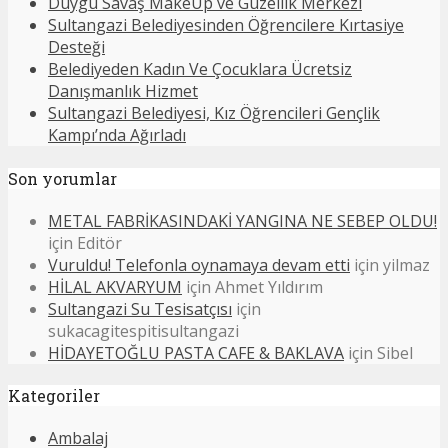
Duygu Savaş MakeUp ve Güzellik Merkezi
Sultangazi Belediyesinden Öğrencilere Kırtasiye
Desteği
Belediyeden Kadın Ve Çocuklara Ücretsiz
Danışmanlık Hizmet
Sultangazi Belediyesi, Kız Öğrencileri Gençlik
Kampı’nda Ağırladı
Son yorumlar
METAL FABRİKASINDAKİ YANGINA NE SEBEP OLDU!
için
Editör
Vuruldu! Telefonla oynamaya devam etti
için
yilmaz
HİLAL AKVARYUM
için
Ahmet Yıldırım
Sultangazi Su Tesisatçısı
için
sukacagitespitisultangazi
HİDAYETOĞLU PASTA CAFE & BAKLAVA
için
Sibel
Kategoriler
Ambalaj