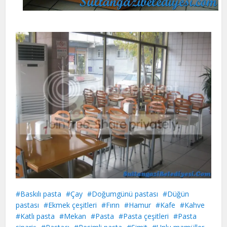
Baskılı pasta
Çay
Doğumgünü pastası
Düğün
pastası
Ekmek çeşitleri
Fırın
Hamur
Kafe
Kahve
Katlı pasta
Mekan
Pasta
Pasta çeşitleri
Pasta