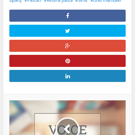
sipariş
Pastacı
Resimli pasta
Simit
Unlu mamüller