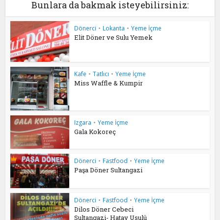
Bunlara da bakmak isteyebilirsiniz:
Dönerci
•
Lokanta
•
Yeme İçme
Elit Döner ve Sulu Yemek
Kafe
•
Tatlıcı
•
Yeme İçme
Miss Waffle & Kumpir
Izgara
•
Yeme İçme
Gala Kokoreç
Dönerci
•
Fastfood
•
Yeme İçme
Paşa Döner Sultangazi
Dönerci
•
Fastfood
•
Yeme İçme
Dilos Döner Cebeci
Sultangazi- Hatay Usulü