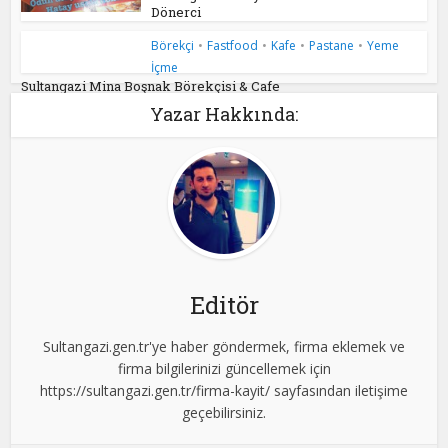
Dönerci
Börekçi
•
Fastfood
•
Kafe
•
Pastane
•
Yeme
İçme
Sultangazi Mina Boşnak Börekçisi & Cafe
Yazar Hakkında:
Editör
Sultangazi.gen.tr'ye haber göndermek, firma eklemek ve
firma bilgilerinizi güncellemek için
https://sultangazi.gen.tr/firma-kayit/ sayfasından iletişime
geçebilirsiniz.