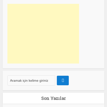
Son Yazılar