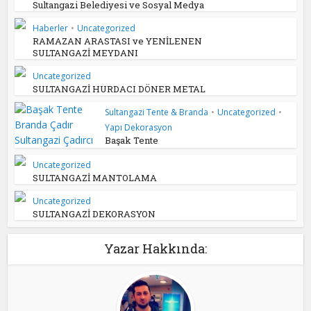
Sultangazi Belediyesi ve Sosyal Medya
Haberler
•
Uncategorized
RAMAZAN ARASTASI ve YENİLENEN
SULTANGAZİ MEYDANI
Uncategorized
SULTANGAZİ HURDACI DÖNER METAL
Sultangazi Tente & Branda
•
Uncategorized
•
Yapı Dekorasyon
Başak Tente
Uncategorized
SULTANGAZİ MANTOLAMA
Uncategorized
SULTANGAZİ DEKORASYON
Yazar Hakkında: