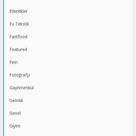
Etkinlikler
Ev Tekstili
Fastfood
Featured
Fırın
Fotoğrafçı
Gayrimenkul
Gelinlik
Genel
Giyim