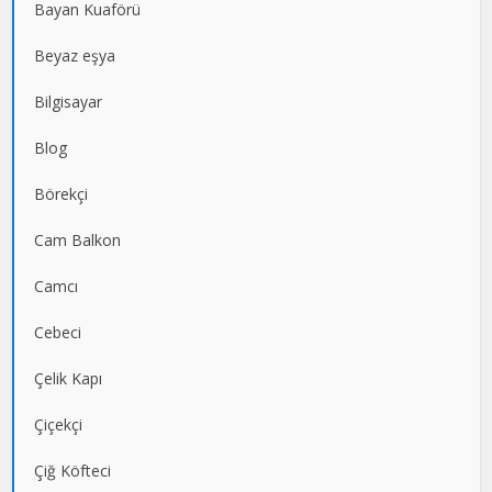
Bayan Kuaförü
Beyaz eşya
Bilgisayar
Blog
Börekçi
Cam Balkon
Camcı
Cebeci
Çelik Kapı
Çiçekçi
Çiğ Köfteci