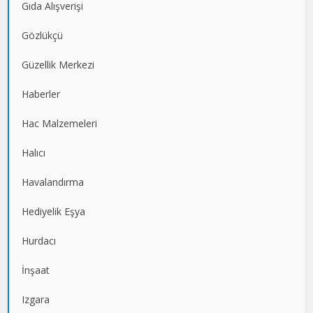
Gıda Alışverişi
Gözlükçü
Güzellik Merkezi
Haberler
Hac Malzemeleri
Halıcı
Havalandırma
Hediyelik Eşya
Hurdacı
İnşaat
Izgara