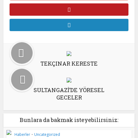
TEKÇINAR KERESTE
SULTANGAZİ’DE YÖRESEL
GECELER
Bunlara da bakmak isteyebilirsiniz:
Haberler
•
Uncategorized