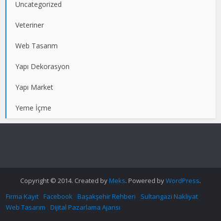
Uncategorized
Veteriner
Web Tasarım
Yapı Dekorasyon
Yapı Market
Yeme İçme
Copyright © 2014. Created by
Meks
. Powered by
WordPress
.
Firma Kayıt
Facebook
Başakşehir Rehberi
Sultangazi Nakliyat
Web Tasarım
Dijital Pazarlama Ajansı