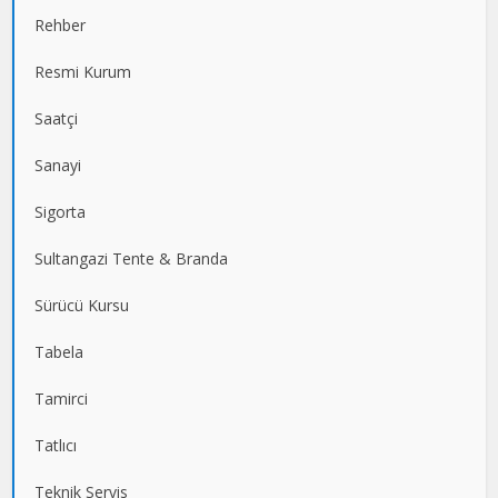
Rehber
Resmi Kurum
Saatçi
Sanayi
Sigorta
Sultangazi Tente & Branda
Sürücü Kursu
Tabela
Tamirci
Tatlıcı
Teknik Servis