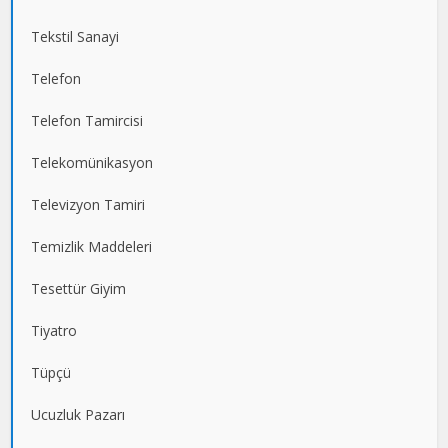
Tekstil Sanayi
Telefon
Telefon Tamircisi
Telekomünikasyon
Televizyon Tamiri
Temizlik Maddeleri
Tesettür Giyim
Tiyatro
Tüpçü
Ucuzluk Pazarı