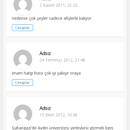
2 Kasım 2011, 21:22
nedense çok şeyler sadece afişlerle kalıyor
Cevaplar
Adsız
24 Temmuz 2012, 21:48
imam hatip lisesi çok iyi yakışır oraya
Cevaplar
Adsız
15 Ekim 2012, 10:38
Sultangazi'de Aydın üniverstesi yerleşkesi görmek beni