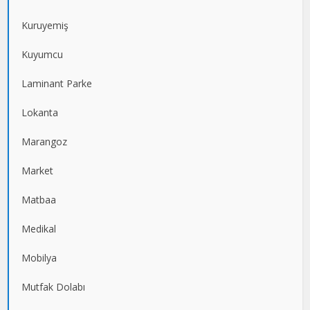
Kuruyemiş
Kuyumcu
Laminant Parke
Lokanta
Marangoz
Market
Matbaa
Medikal
Mobilya
Mutfak Dolabı