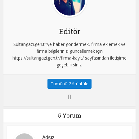
Editör
Sultangazi.gen.tr'ye haber göndermek, firma eklemek ve
firma bilgilerinizi güncellemek için
https://sultangazi.gen.tr/firma-kayit/ sayfasından iletişime
geçebilirsiniz.
Tümünü Görüntüle
5 Yorum
Adsız