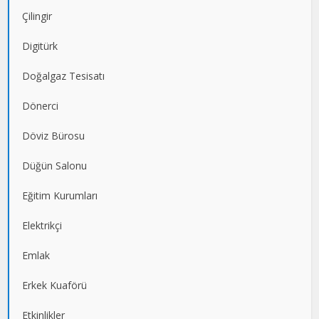
Çilingir
Digitürk
Doğalgaz Tesisatı
Dönerci
Döviz Bürosu
Düğün Salonu
Eğitim Kurumları
Elektrikçi
Emlak
Erkek Kuaförü
Etkinlikler