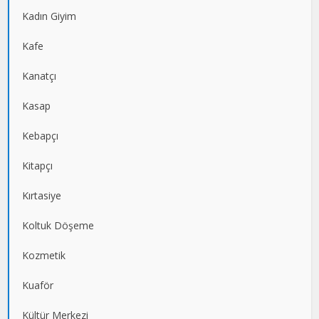
Kadın Giyim
Kafe
Kanatçı
Kasap
Kebapçı
Kitapçı
Kırtasiye
Koltuk Döşeme
Kozmetik
Kuaför
Kültür Merkezi