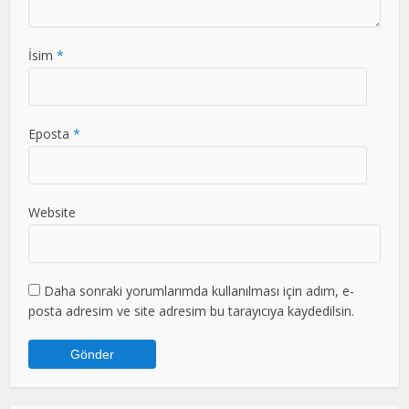
İsim
*
Eposta
*
Website
Daha sonraki yorumlarımda kullanılması için adım, e-
posta adresim ve site adresim bu tarayıcıya kaydedilsin.