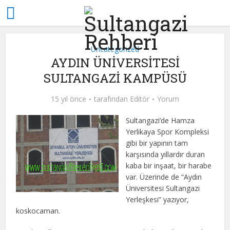
Uncategorized
AYDIN ÜNİVERSİTESİ
SULTANGAZİ KAMPÜSÜ
15 yıl önce
tarafından
Editör
Yorum
Sultangazi’de Hamza
Yerlikaya Spor Kompleksi
gibi bir yapının tam
karşısında yıllardır duran
kaba bir inşaat, bir harabe
var. Üzerinde de “Aydın
Üniversitesi Sultangazi
Yerleşkesi” yazıyor,
koskocaman.