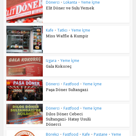
Dönerci
•
Lokanta
•
Yeme İçme
Elit Döner ve Sulu Yemek
Kafe
•
Tatlıcı
•
Yeme İçme
Miss Waffle & Kumpir
Izgara
•
Yeme İçme
Gala Kokoreç
Dönerci
•
Fastfood
•
Yeme İçme
Paşa Döner Sultangazi
Dönerci
•
Fastfood
•
Yeme İçme
Dilos Döner Cebeci
Sultangazi- Hatay Usulü
Dönerci
Börekçi
•
Fastfood
•
Kafe
•
Pastane
•
Yeme