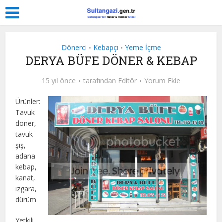
Dönerci
Kebapçı
Yeme İçme
•
•
DERYA BÜFE DÖNER & KEBAP
15 yıl önce
tarafından
Editör
Yorum Ekle
Ürünler:
Tavuk
döner,
tavuk
şiş,
adana
kebap,
kanat,
ızgara,
dürüm
Yetkili