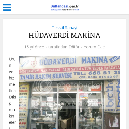
Tekstil Sanayi
HÜDAVERDİ MAKİNA
15 yıl önce
tarafından
Editör
Yorum Ekle
Ürü
n
ve
hiz
me
tler:
Diki
ş
ma
kin
eler
i