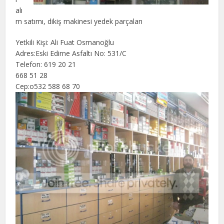
alı
m satımı, dikiş makinesi yedek parçaları
Yetkili Kişi: Ali Fuat Osmanoğlu
Adres:Eski Edirne Asfaltı No: 531/C
Telefon: 619 20 21
668 51 28
Cep:o532 588 68 70