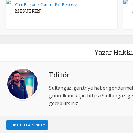
Cam Balkon
Camcı
Pvc Pencere
•
•
MESUTPEN
Yazar Hakkı
Editör
Sultangazi.gen.tr'ye haber göndermek,
güncellemek için https://sultangazi.ge
geçebilirsiniz.
Tümünü Görüntüle