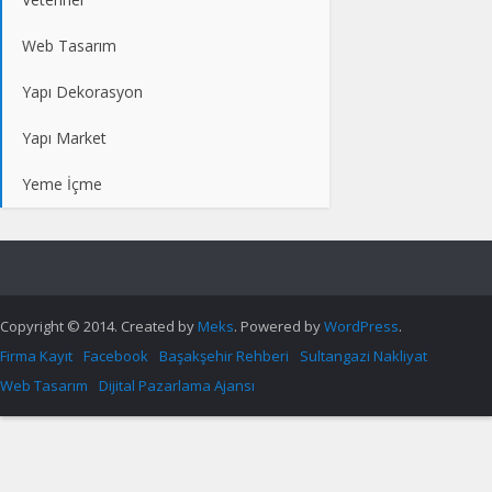
Web Tasarım
Yapı Dekorasyon
Yapı Market
Yeme İçme
Copyright © 2014. Created by
Meks
. Powered by
WordPress
.
Firma Kayıt
Facebook
Başakşehir Rehberi
Sultangazi Nakliyat
Web Tasarım
Dijital Pazarlama Ajansı