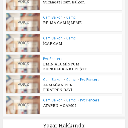
Sultangazi Cam Balkon
Cam Balkon
•
Camcı
RE-MA CAM İŞLEME
Cam Balkon
•
Camcı
İCAP CAM
Pvc Pencere
EMİN ALÜMİNYUM
KORKULUK & KÜPEŞTE
Cam Balkon
•
Camcı
•
Pvc Pencere
ARMAĞAN PEN
FIRATPEN BAYİ
Cam Balkon
•
Camcı
•
Pvc Pencere
ATAPEN – CAMCI
Yazar Hakkında: