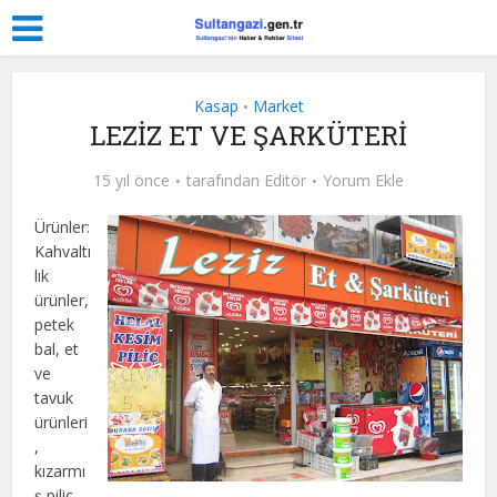
Kasap
Market
•
LEZİZ ET VE ŞARKÜTERİ
15 yıl önce
tarafından
Editör
Yorum Ekle
Ürünler:
Kahvaltı
lık
ürünler,
petek
bal, et
ve
tavuk
ürünleri
,
kızarmı
ş piliç