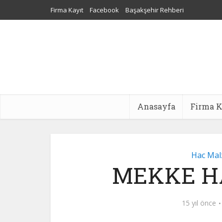
Firma Kayıt
Facebook
Başakşehir Rehberi
Sultangazi Nakliyat
Web Tasarım
Dijital Pazarlama Aj
Anasayfa
Firma K
Hac Mal
MEKKE H
15 yıl önce