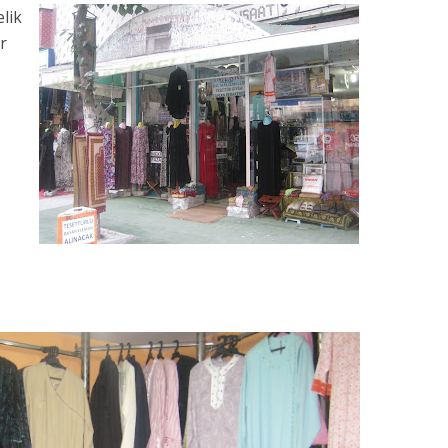
lik
r