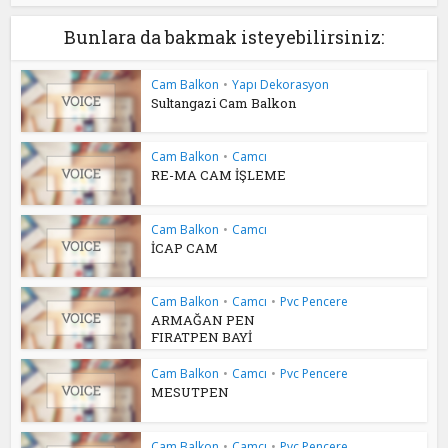
Bunlara da bakmak isteyebilirsiniz:
Cam Balkon
•
Yapı Dekorasyon
Sultangazi Cam Balkon
Cam Balkon
•
Camcı
RE-MA CAM İŞLEME
Cam Balkon
•
Camcı
İCAP CAM
Cam Balkon
•
Camcı
•
Pvc Pencere
ARMAĞAN PEN
FIRATPEN BAYİ
Cam Balkon
•
Camcı
•
Pvc Pencere
MESUTPEN
Cam Balkon
•
Camcı
•
Pvc Pencere