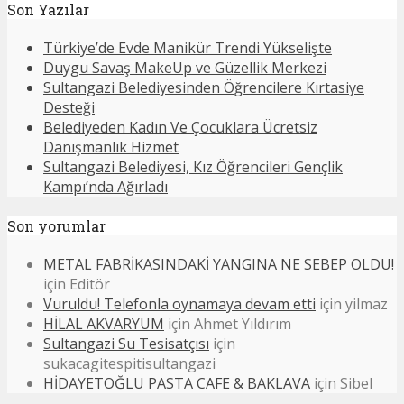
Son Yazılar
Türkiye’de Evde Manikür Trendi Yükselişte
Duygu Savaş MakeUp ve Güzellik Merkezi
Sultangazi Belediyesinden Öğrencilere Kırtasiye
Desteği
Belediyeden Kadın Ve Çocuklara Ücretsiz
Danışmanlık Hizmet
Sultangazi Belediyesi, Kız Öğrencileri Gençlik
Kampı’nda Ağırladı
Son yorumlar
METAL FABRİKASINDAKİ YANGINA NE SEBEP OLDU!
için
Editör
Vuruldu! Telefonla oynamaya devam etti
için
yilmaz
HİLAL AKVARYUM
için
Ahmet Yıldırım
Sultangazi Su Tesisatçısı
için
sukacagitespitisultangazi
HİDAYETOĞLU PASTA CAFE & BAKLAVA
için
Sibel