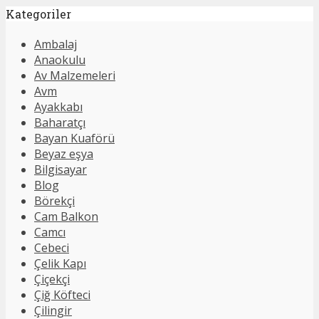
Kategoriler
Ambalaj
Anaokulu
Av Malzemeleri
Avm
Ayakkabı
Baharatçı
Bayan Kuaförü
Beyaz eşya
Bilgisayar
Blog
Börekçi
Cam Balkon
Camcı
Cebeci
Çelik Kapı
Çiçekçi
Çiğ Köfteci
Çilingir