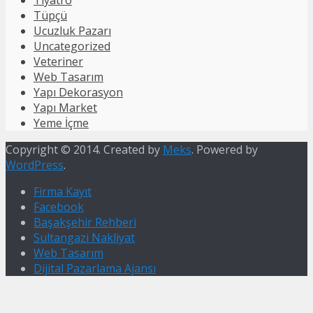
Tiyatro
Tüpçü
Ucuzluk Pazarı
Uncategorized
Veteriner
Web Tasarım
Yapı Dekorasyon
Yapı Market
Yeme İçme
Copyright © 2014. Created by
Meks
. Powered by
WordPress
.
Firma Kayıt
Facebook
Başakşehir Rehberi
Sultangazi Nakliyat
Web Tasarım
Dijital Pazarlama Ajansı