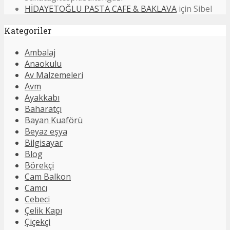
HİDAYETOĞLU PASTA CAFE & BAKLAVA
için
Sibel
Kategoriler
Ambalaj
Anaokulu
Av Malzemeleri
Avm
Ayakkabı
Baharatçı
Bayan Kuaförü
Beyaz eşya
Bilgisayar
Blog
Börekçi
Cam Balkon
Camcı
Cebeci
Çelik Kapı
Çiçekçi