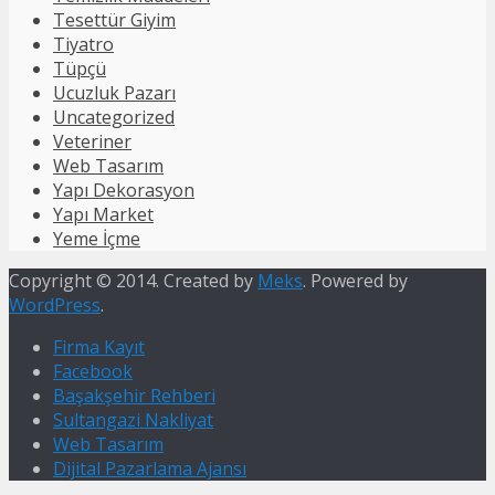
Tesettür Giyim
Tiyatro
Tüpçü
Ucuzluk Pazarı
Uncategorized
Veteriner
Web Tasarım
Yapı Dekorasyon
Yapı Market
Yeme İçme
Copyright © 2014. Created by
Meks
. Powered by
WordPress
.
Firma Kayıt
Facebook
Başakşehir Rehberi
Sultangazi Nakliyat
Web Tasarım
Dijital Pazarlama Ajansı