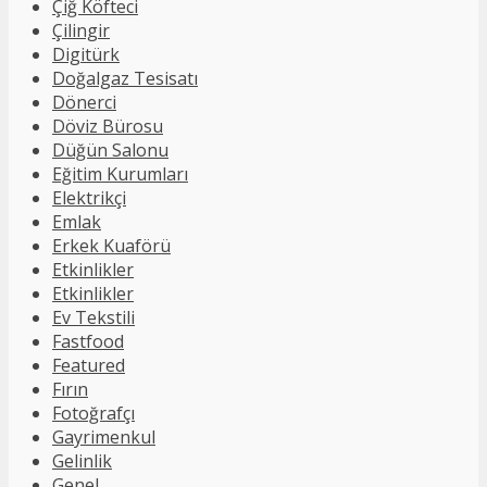
Çiğ Köfteci
Çilingir
Digitürk
Doğalgaz Tesisatı
Dönerci
Döviz Bürosu
Düğün Salonu
Eğitim Kurumları
Elektrikçi
Emlak
Erkek Kuaförü
Etkinlikler
Etkinlikler
Ev Tekstili
Fastfood
Featured
Fırın
Fotoğrafçı
Gayrimenkul
Gelinlik
Genel