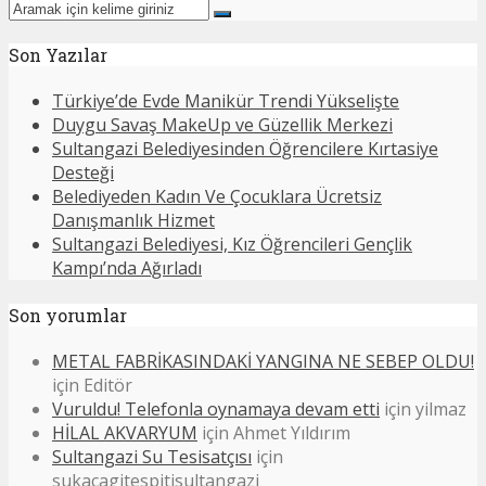
Son Yazılar
Türkiye’de Evde Manikür Trendi Yükselişte
Duygu Savaş MakeUp ve Güzellik Merkezi
Sultangazi Belediyesinden Öğrencilere Kırtasiye
Desteği
Belediyeden Kadın Ve Çocuklara Ücretsiz
Danışmanlık Hizmet
Sultangazi Belediyesi, Kız Öğrencileri Gençlik
Kampı’nda Ağırladı
Son yorumlar
METAL FABRİKASINDAKİ YANGINA NE SEBEP OLDU!
için
Editör
Vuruldu! Telefonla oynamaya devam etti
için
yilmaz
HİLAL AKVARYUM
için
Ahmet Yıldırım
Sultangazi Su Tesisatçısı
için
sukacagitespitisultangazi