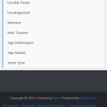
Ucuzluk Pazarı
Uncategorized
Veteriner
Web Tasarım
Yapı Dekorasyon
Yapı Market
Yeme İçme
Copyright © 2014. Created by
Meks
. Powered by
WordPress
.
Firma Kayıt
Facebook
Başakşehir Rehberi
Sultangazi Nakliyat