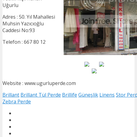
Uğurlu
Adres : 50. Yıl Mahallesi
Muhsin Yazıcıoğlu
Caddesi No:93
Telefon : 667 80 12
Website : www.ugurluperde.com
Brillant
Brillant Tül Perde
Brillife
Güneşlik
Linens
Stor Per
Zebra Perde