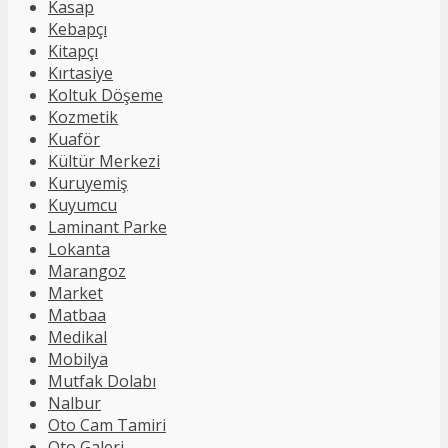
Kasap
Kebapçı
Kitapçı
Kırtasiye
Koltuk Döşeme
Kozmetik
Kuaför
Kültür Merkezi
Kuruyemiş
Kuyumcu
Laminant Parke
Lokanta
Marangoz
Market
Matbaa
Medikal
Mobilya
Mutfak Dolabı
Nalbur
Oto Cam Tamiri
Oto Galeri