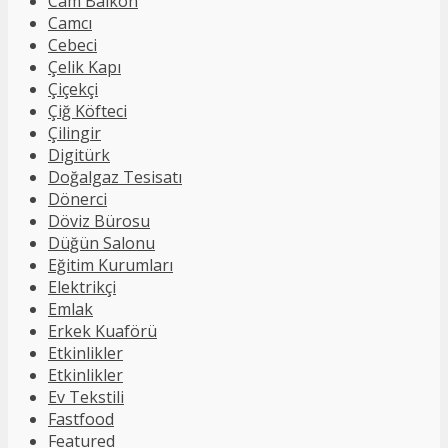
Cam Balkon
Camcı
Cebeci
Çelik Kapı
Çiçekçi
Çiğ Köfteci
Çilingir
Digitürk
Doğalgaz Tesisatı
Dönerci
Döviz Bürosu
Düğün Salonu
Eğitim Kurumları
Elektrikçi
Emlak
Erkek Kuaförü
Etkinlikler
Etkinlikler
Ev Tekstili
Fastfood
Featured