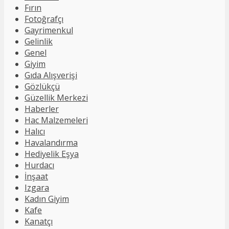
Fırın
Fotoğrafçı
Gayrimenkul
Gelinlik
Genel
Giyim
Gıda Alışverişi
Gözlükçü
Güzellik Merkezi
Haberler
Hac Malzemeleri
Halıcı
Havalandırma
Hediyelik Eşya
Hurdacı
İnşaat
Izgara
Kadın Giyim
Kafe
Kanatçı