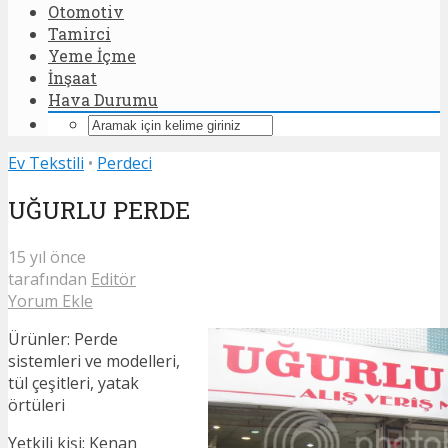
Otomotiv
Tamirci
Yeme İçme
İnşaat
Hava Durumu
Ev Tekstili
•
Perdeci
UĞURLU PERDE
15 yıl önce
tarafından
Editör
Yorum Ekle
Ürünler: Perde
sistemleri ve modelleri,
tül çeşitleri, yatak
örtüleri
Yetkili kişi: Kenan