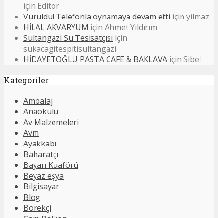
için
Editör
Vuruldu! Telefonla oynamaya devam etti
için
yilmaz
HİLAL AKVARYUM
için
Ahmet Yıldırım
Sultangazi Su Tesisatçısı
için
sukacagitespitisultangazi
HİDAYETOĞLU PASTA CAFE & BAKLAVA
için
Sibel
Kategoriler
Ambalaj
Anaokulu
Av Malzemeleri
Avm
Ayakkabı
Baharatçı
Bayan Kuaförü
Beyaz eşya
Bilgisayar
Blog
Börekçi