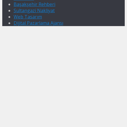
Başakşehir Rehberi
Sultangazi Nakliyat
Web Tasarım
Dijital Pazarlama Ajansı