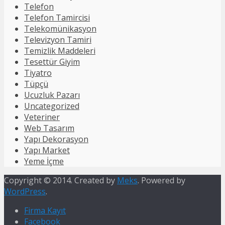
Telefon
Telefon Tamircisi
Telekomünikasyon
Televizyon Tamiri
Temizlik Maddeleri
Tesettür Giyim
Tiyatro
Tüpçü
Ucuzluk Pazarı
Uncategorized
Veteriner
Web Tasarım
Yapı Dekorasyon
Yapı Market
Yeme İçme
Copyright © 2014. Created by
Meks
. Powered by
WordPress
.
Firma Kayıt
Facebook